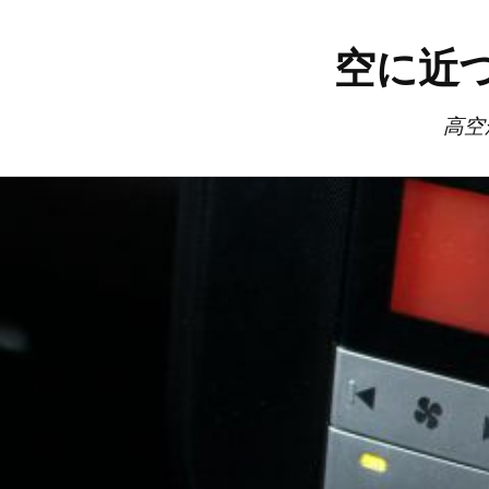
空に近
高空