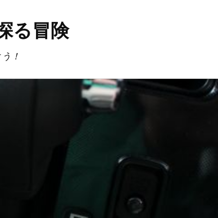
探る冒険
よう！