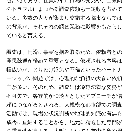
も活発であり、社員の不正行為の発見や、企業間
のトラブルにまつわる調査依頼も一定数を占めて
いる。多数の人々が集まり交錯する都市ならでは
の背景が、それぞれの調査業務に影響をもたらし
ていると言える。
調査は、円滑に事実を掴み取るため、依頼者との
意思疎通が極めて重要となる。依頼される内容は
幅広いが、とりわけ浮気や不倫といったパートナ
ーシップの問題では、心理的な負担の大きい依頼
主が多い。そのため、調査には冷静沈着な姿勢が
不可欠で、客観的かつ淡々としたアプローチが信
頼につながるとされる。大規模な都市部での調査
活動では、現場の状況判断や地理的知識の有無も
成否に直結することから、地元に精通した専門家
の重要性が高まる。大阪においても市内各所や周